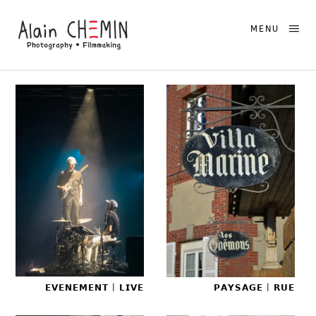
MENU
𝗘𝗩𝗘𝗡𝗘𝗠𝗘𝗡𝗧 | 𝗟𝗜𝗩𝗘
𝗣𝗔𝗬𝗦𝗔𝗚𝗘 | 𝗥𝗨𝗘