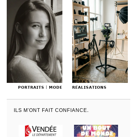
𝗪𝗢𝗥𝗞'𝗦 |
𝗣𝗢𝗥𝗧𝗥𝗔𝗜𝗧𝗦 | 𝗠𝗢𝗗𝗘
𝗥𝗘́𝗔𝗟𝗜𝗦𝗔𝗧𝗜𝗢𝗡𝗦
ILS M'ONT FAIT CONFIANCE.